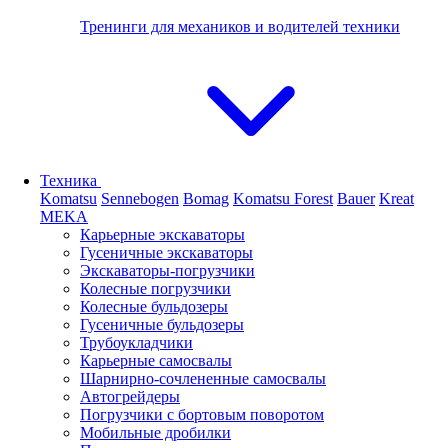
Тренинги для механиков и водителей техники
Техника
Komatsu
Sennebogen
Bomag
Komatsu Forest
Bauer
Kreat
MEKA
Карьерные экскаваторы
Гусеничные экскаваторы
Экскаваторы-погрузчики
Колесные погрузчики
Колесные бульдозеры
Гусеничные бульдозеры
Трубоукладчики
Карьерные самосвалы
Шарнирно-сочлененные cамосвалы
Автогрейдеры
Погрузчики с бортовым поворотом
Мобильные дробилки