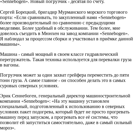
«Sennebogen». Новый погрузчик - десятая по счету.
Сергей Борецкий, бригадир Мурманского морского торгового
порта: «Если сравнивать, то закупленный нами «Sennebogen»
более производительный по сравнению с предыдущими
моделями. Более удобный в обслуживании. Тем более, мне
довелось съездить в Мюнхен на завод компании «Sennebogen».
Я наблюдал за процессом сборки и участвовал в приёмке данной
машины».
Машина - самый мощный в своем классе гидравлический
перегружатель. Такая техника используется для перевалки груза
в вагоны.
Погрузчик может за один захват грейфера переместить до пяти
тонн груза. А самое главное - он способен делать это в самых
суровых северных условиях.
Эрик Сеннебоген, генеральный директор машиностроительной
компании «Sennebogen»: «На эту машину установлен
специальный, подготовленный к использованию в северных
условиях пакет подогрева, который будет не просто прогревать
машину перед запуском, а прогревать все её системы, что
позволит ей запуститься самостоятельно, даже в самый сильный
мороз».