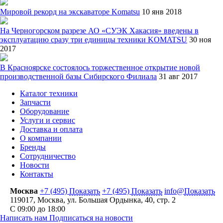
Мировой рекорд на экскаваторе Komatsu
10 янв 2018
На Черногорском разрезе АО «СУЭК Хакасия» введены в
эксплуатацию сразу три единицы техники KOMATSU
30 ноя
2017
В Красноярске состоялось торжественное открытие новой
производственной базы Сибирского Филиала
31 авг 2017
Каталог техники
Запчасти
Оборудование
Услуги и сервис
Доставка и оплата
О компании
Бренды
Сотрудничество
Новости
Контакты
Москва
+7 (495)
Показать
+7 (495)
Показать
info@
Показать
119017
,
Москва
,
ул. Большая Ордынка, 40, стр. 2
С 09:00 до 18:00
Написать нам
Подписаться на новости