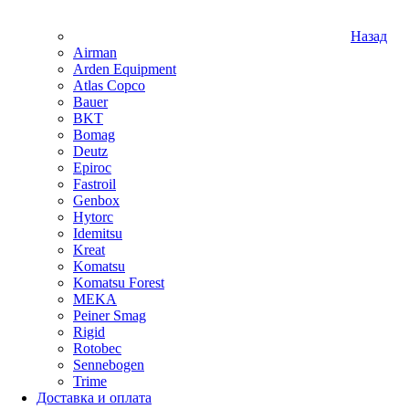
Назад
Airman
Arden Equipment
Atlas Сopco
Bauer
BKT
Bomag
Deutz
Epiroc
Fastroil
Genbox
Hytorc
Idemitsu
Kreat
Komatsu
Komatsu Forest
MEKA
Peiner Smag
Rigid
Rotobec
Sennebogen
Trime
Доставка и оплата