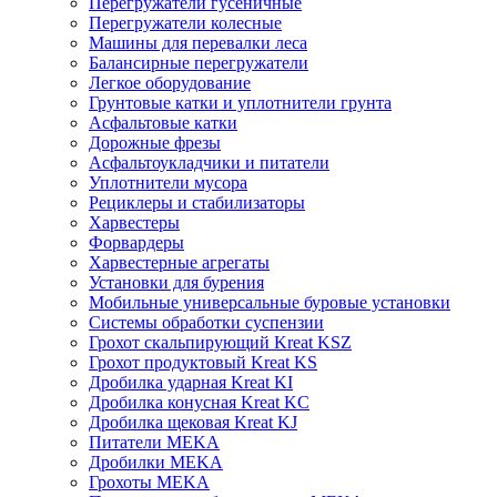
Перегружатели гусеничные
Перегружатели колесные
Машины для перевалки леса
Балансирные перегружатели
Легкое оборудование
Грунтовые катки и уплотнители грунта
Асфальтовые катки
Дорожные фрезы
Асфальтоукладчики и питатели
Уплотнители мусора
Рециклеры и стабилизаторы
Харвестеры
Форвардеры
Харвестерные агрегаты
Установки для бурения
Мобильные универсальные буровые установки
Системы обработки суспензии
Грохот скальпирующий Kreat KSZ
Грохот продуктовый Kreat KS
Дробилка ударная Kreat KI
Дробилка конусная Kreat KC
Дробилка щековая Kreat KJ
Питатели MEKA
Дробилки MEKA
Грохоты MEKA