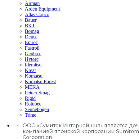
Airman
Arden Equipment
Atlas Сopco
Bauer
BKT
Bomag
Deutz
Epiroc
Fastroil
Genbox
Hytorc
Idemitsu
Kreat
Komatsu
Komatsu Forest
MEKA
Peiner Smag
Rigid
Rotobec
Sennebogen
Trime
ООО «Сумитек Интернейшнл» является до
компанией японской корпорации Sumitom
Corporation