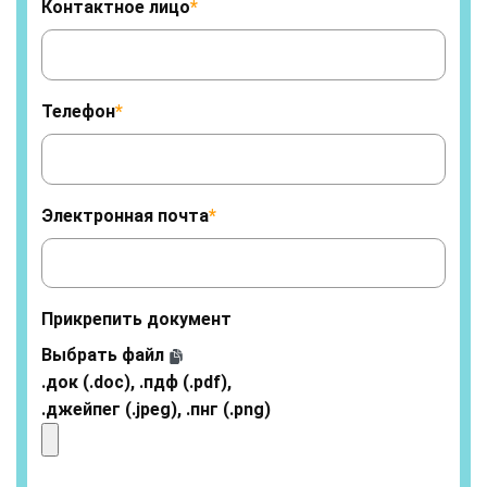
Контактное лицо
*
Телефон
*
Электронная почта
*
Прикрепить документ
Выбрать файл
.док (.doc), .пдф (.pdf),
.джейпег (.jpeg), .пнг (.png)