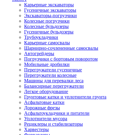
Карьерные экскаваторы
Гусеничные экскаваторы
Экскаваторы-погрузчики
Колесные погрузчики
Колесные бульдозеры
Гусеничные бульдозеры
Трубоукладчики
Карьерные самосвалы
Шарнирно-сочлененные cамосвалы
Автогрейдеры
Погрузчики с бортовым поворотом
Мобильные дробилки
Перегружатели гусеничные
Перегружатели колесные
Машины для перевалки леса
Балансирные перегружатели
Легкое оборудование
Грунтовые катки и уплотнители грунта
Асфальтовые катки
Дорожные фрезы
Асфальтоукладчики и питатели
Уплотнители мусора
Рециклеры и стабилизаторы
Харвестеры
Форвардеры