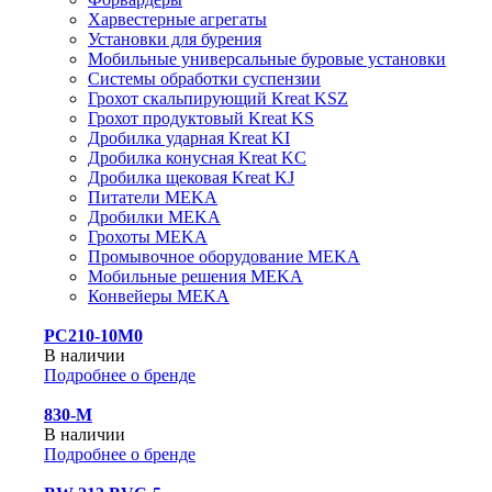
Харвестерные агрегаты
Установки для бурения
Мобильные универсальные буровые установки
Системы обработки суспензии
Грохот скальпирующий Kreat KSZ
Грохот продуктовый Kreat KS
Дробилка ударная Kreat KI
Дробилка конусная Kreat KC
Дробилка щековая Kreat KJ
Питатели MEKA
Дробилки MEKA
Грохоты MEKA
Промывочное оборудование MEKA
Мобильные решения MEKA
Конвейеры MEKA
PC210-10M0
В наличии
Подробнее о бренде
830-М
В наличии
Подробнее о бренде