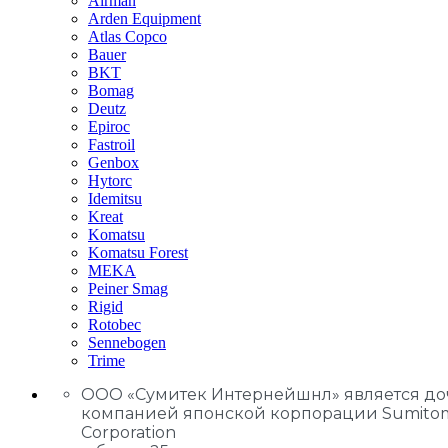
Airman
Arden Equipment
Atlas Сopco
Bauer
BKT
Bomag
Deutz
Epiroc
Fastroil
Genbox
Hytorc
Idemitsu
Kreat
Komatsu
Komatsu Forest
MEKA
Peiner Smag
Rigid
Rotobec
Sennebogen
Trime
ООО «Сумитек Интернейшнл» является д
компанией японской корпорации Sumito
Corporation