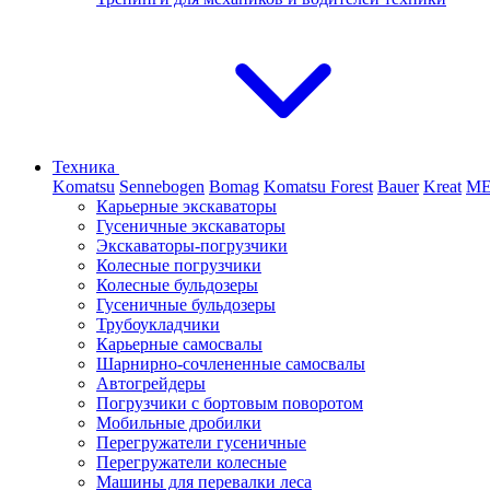
Техника
Komatsu
Sennebogen
Bomag
Komatsu Forest
Bauer
Kreat
M
Карьерные экскаваторы
Гусеничные экскаваторы
Экскаваторы-погрузчики
Колесные погрузчики
Колесные бульдозеры
Гусеничные бульдозеры
Трубоукладчики
Карьерные самосвалы
Шарнирно-сочлененные cамосвалы
Автогрейдеры
Погрузчики с бортовым поворотом
Мобильные дробилки
Перегружатели гусеничные
Перегружатели колесные
Машины для перевалки леса