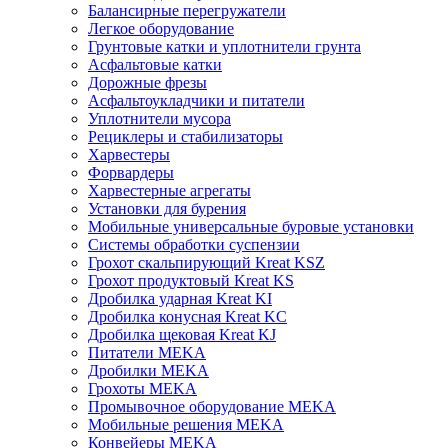
Балансирные перегружатели
Легкое оборудование
Грунтовые катки и уплотнители грунта
Асфальтовые катки
Дорожные фрезы
Асфальтоукладчики и питатели
Уплотнители мусора
Рециклеры и стабилизаторы
Харвестеры
Форвардеры
Харвестерные агрегаты
Установки для бурения
Мобильные универсальные буровые установки
Системы обработки суспензии
Грохот скальпирующий Kreat KSZ
Грохот продуктовый Kreat KS
Дробилка ударная Kreat KI
Дробилка конусная Kreat KC
Дробилка щековая Kreat KJ
Питатели MEKA
Дробилки MEKA
Грохоты MEKA
Промывочное оборудование MEKA
Мобильные решения MEKA
Конвейеры MEKA