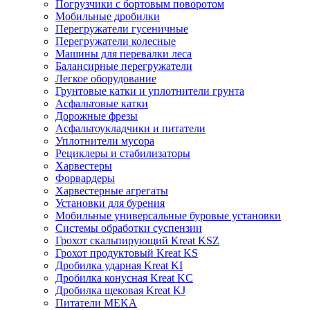
Погрузчики с бортовым поворотом
Мобильные дробилки
Перегружатели гусеничные
Перегружатели колесные
Машины для перевалки леса
Балансирные перегружатели
Легкое оборудование
Грунтовые катки и уплотнители грунта
Асфальтовые катки
Дорожные фрезы
Асфальтоукладчики и питатели
Уплотнители мусора
Рециклеры и стабилизаторы
Харвестеры
Форвардеры
Харвестерные агрегаты
Установки для бурения
Мобильные универсальные буровые установки
Системы обработки суспензии
Грохот скальпирующий Kreat KSZ
Грохот продуктовый Kreat KS
Дробилка ударная Kreat KI
Дробилка конусная Kreat KC
Дробилка щековая Kreat KJ
Питатели MEKA