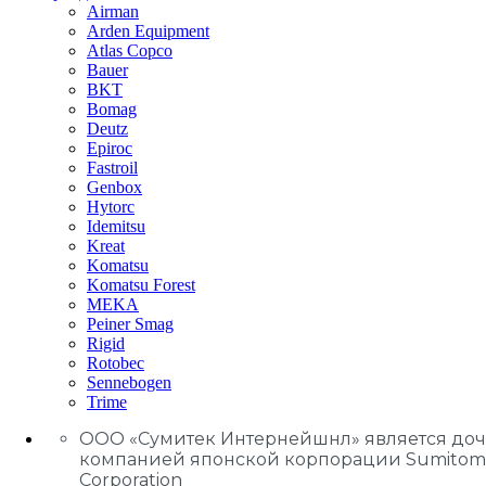
Airman
Arden Equipment
Atlas Сopco
Bauer
BKT
Bomag
Deutz
Epiroc
Fastroil
Genbox
Hytorc
Idemitsu
Kreat
Komatsu
Komatsu Forest
MEKA
Peiner Smag
Rigid
Rotobec
Sennebogen
Trime
ООО «Сумитек Интернейшнл» является до
компанией японской корпорации Sumitom
Corporation