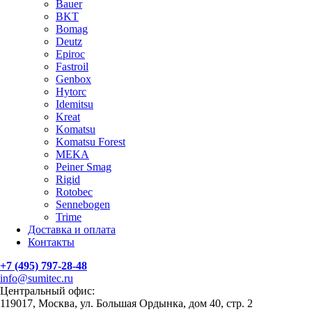
Bauer
BKT
Bomag
Deutz
Epiroc
Fastroil
Genbox
Hytorc
Idemitsu
Kreat
Komatsu
Komatsu Forest
MEKA
Peiner Smag
Rigid
Rotobec
Sennebogen
Trime
Доставка и оплата
Контакты
+7 (495) 797-28-48
info@sumitec.ru
Центральный офис:
119017, Москва, ул. Большая Ордынка, дом 40, стр. 2