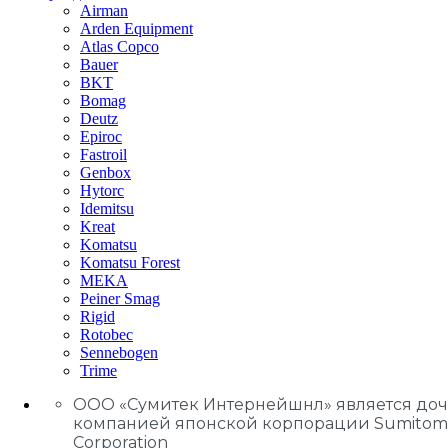
Airman
Arden Equipment
Atlas Сopco
Bauer
BKT
Bomag
Deutz
Epiroc
Fastroil
Genbox
Hytorc
Idemitsu
Kreat
Komatsu
Komatsu Forest
MEKA
Peiner Smag
Rigid
Rotobec
Sennebogen
Trime
ООО «Сумитек Интернейшнл» является до
компанией японской корпорации Sumitom
Corporation