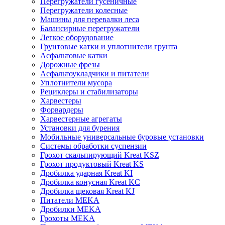
Перегружатели гусеничные
Перегружатели колесные
Машины для перевалки леса
Балансирные перегружатели
Легкое оборудование
Грунтовые катки и уплотнители грунта
Асфальтовые катки
Дорожные фрезы
Асфальтоукладчики и питатели
Уплотнители мусора
Рециклеры и стабилизаторы
Харвестеры
Форвардеры
Харвестерные агрегаты
Установки для бурения
Мобильные универсальные буровые установки
Системы обработки суспензии
Грохот скальпирующий Kreat KSZ
Грохот продуктовый Kreat KS
Дробилка ударная Kreat KI
Дробилка конусная Kreat KC
Дробилка щековая Kreat KJ
Питатели MEKA
Дробилки MEKA
Грохоты MEKA