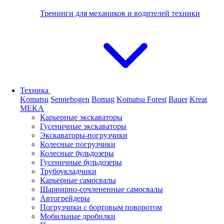
Тренинги для механиков и водителей техники
Техника
Komatsu
Sennebogen
Bomag
Komatsu Forest
Bauer
Kreat
MEKA
Карьерные экскаваторы
Гусеничные экскаваторы
Экскаваторы-погрузчики
Колесные погрузчики
Колесные бульдозеры
Гусеничные бульдозеры
Трубоукладчики
Карьерные самосвалы
Шарнирно-сочлененные cамосвалы
Автогрейдеры
Погрузчики с бортовым поворотом
Мобильные дробилки