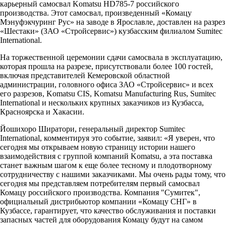
карьерный самосвал Komatsu HD785-7 российского
производства. Этот самосвал, произведенный «Комацу
Мэнуфэкчуринг Рус» на заводе в Ярославле, доставлен на разрез
«Шестаки» (ЗАО «Стройсервис») кузбасским филиалом Sumitec
International.
На торжественной церемонии сдачи самосвала в эксплуатацию,
которая прошла на разрезе, присутствовали более 100 гостей,
включая представителей Кемеровской областной
администрации, головного офиса ЗАО «Стройсервис» и всех
его разрезов, Komatsu CIS, Komatsu Manufacturing Rus, Sumitec
International и нескольких крупных заказчиков из Кузбасса,
Красноярска и Хакасии.
Йошихоро Ширатори, генеральный директор Sumitec
International, комментируя это событие, заявил: «Я уверен, что
сегодня мы открываем новую страницу истории нашего
взаимодействия с группой компаний Komatsu, а эта поставка
станет важным шагом к еще более тесному и плодотворному
сотрудничеству с нашими заказчиками. Мы очень рады тому, что
сегодня мы представляем потребителям первый самосвал
Комацу российского производства. Компания "Сумитек",
официальный дистрибьютор компании «Комацу СНГ» в
Кузбассе, гарантирует, что качество обслуживания и поставки
запасных частей для оборудования Комацу будут на самом