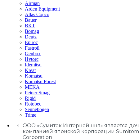
Airman
Arden Equipment
Atlas Сopco
Bauer
BKT
Bomag
Deutz
Epiroc
Fastroil
Genbox
Hytorc
Idemitsu
Kreat
Komatsu
Komatsu Forest
MEKA
Peiner Smag
Rigid
Rotobec
Sennebogen
Trime
ООО «Сумитек Интернейшнл» является до
компанией японской корпорации Sumitom
Corporation