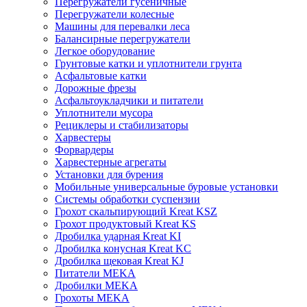
Перегружатели гусеничные
Перегружатели колесные
Машины для перевалки леса
Балансирные перегружатели
Легкое оборудование
Грунтовые катки и уплотнители грунта
Асфальтовые катки
Дорожные фрезы
Асфальтоукладчики и питатели
Уплотнители мусора
Рециклеры и стабилизаторы
Харвестеры
Форвардеры
Харвестерные агрегаты
Установки для бурения
Мобильные универсальные буровые установки
Системы обработки суспензии
Грохот скальпирующий Kreat KSZ
Грохот продуктовый Kreat KS
Дробилка ударная Kreat KI
Дробилка конусная Kreat KC
Дробилка щековая Kreat KJ
Питатели MEKA
Дробилки MEKA
Грохоты MEKA