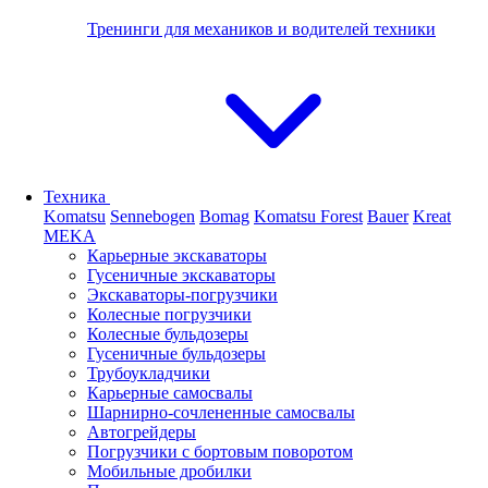
Тренинги для механиков и водителей техники
Техника
Komatsu
Sennebogen
Bomag
Komatsu Forest
Bauer
Kreat
MEKA
Карьерные экскаваторы
Гусеничные экскаваторы
Экскаваторы-погрузчики
Колесные погрузчики
Колесные бульдозеры
Гусеничные бульдозеры
Трубоукладчики
Карьерные самосвалы
Шарнирно-сочлененные cамосвалы
Автогрейдеры
Погрузчики с бортовым поворотом
Мобильные дробилки