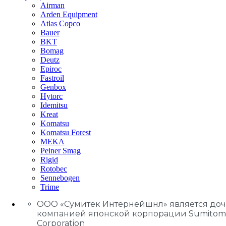
Airman
Arden Equipment
Atlas Сopco
Bauer
BKT
Bomag
Deutz
Epiroc
Fastroil
Genbox
Hytorc
Idemitsu
Kreat
Komatsu
Komatsu Forest
MEKA
Peiner Smag
Rigid
Rotobec
Sennebogen
Trime
ООО «Сумитек Интернейшнл» является до
компанией японской корпорации Sumitom
Corporation