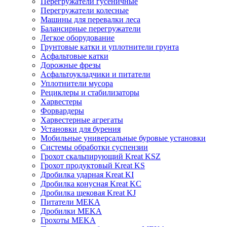
Перегружатели гусеничные
Перегружатели колесные
Машины для перевалки леса
Балансирные перегружатели
Легкое оборудование
Грунтовые катки и уплотнители грунта
Асфальтовые катки
Дорожные фрезы
Асфальтоукладчики и питатели
Уплотнители мусора
Рециклеры и стабилизаторы
Харвестеры
Форвардеры
Харвестерные агрегаты
Установки для бурения
Мобильные универсальные буровые установки
Системы обработки суспензии
Грохот скальпирующий Kreat KSZ
Грохот продуктовый Kreat KS
Дробилка ударная Kreat KI
Дробилка конусная Kreat KC
Дробилка щековая Kreat KJ
Питатели MEKA
Дробилки MEKA
Грохоты MEKA