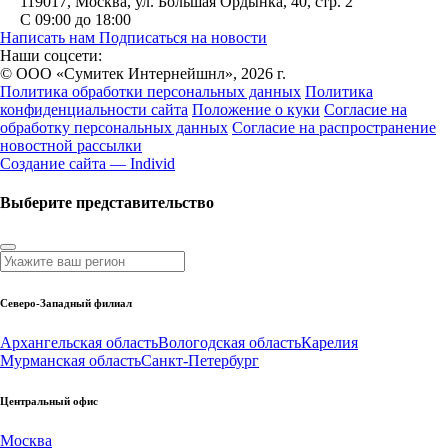
119017
,
Москва
,
ул. Большая Ордынка, 40, стр. 2
С 09:00 до 18:00
Написать нам
Подписаться на новости
Наши соцсети:
© ООО «Сумитек Интернейшнл», 2026 г.
Политика обработки персональных данных
Политика
конфиденциальности сайта
Положение о куки
Согласие на
обработку персональных данных
Согласие на распространение
новостной рассылки
Создание сайта — Individ
Выберите представительство
Северо-Западный филиал
Архангельская область
Вологодская область
Карелия
Мурманская область
Санкт-Петербург
Центральный офис
Москва