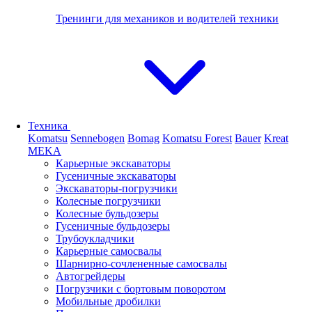
Тренинги для механиков и водителей техники
Техника
Komatsu
Sennebogen
Bomag
Komatsu Forest
Bauer
Kreat
MEKA
Карьерные экскаваторы
Гусеничные экскаваторы
Экскаваторы-погрузчики
Колесные погрузчики
Колесные бульдозеры
Гусеничные бульдозеры
Трубоукладчики
Карьерные самосвалы
Шарнирно-сочлененные cамосвалы
Автогрейдеры
Погрузчики с бортовым поворотом
Мобильные дробилки