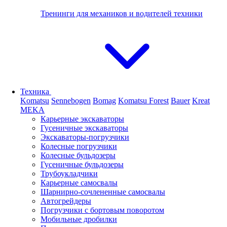
Тренинги для механиков и водителей техники
Техника
Komatsu
Sennebogen
Bomag
Komatsu Forest
Bauer
Kreat
MEKA
Карьерные экскаваторы
Гусеничные экскаваторы
Экскаваторы-погрузчики
Колесные погрузчики
Колесные бульдозеры
Гусеничные бульдозеры
Трубоукладчики
Карьерные самосвалы
Шарнирно-сочлененные cамосвалы
Автогрейдеры
Погрузчики с бортовым поворотом
Мобильные дробилки