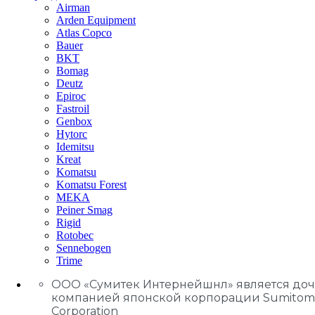
Airman
Arden Equipment
Atlas Сopco
Bauer
BKT
Bomag
Deutz
Epiroc
Fastroil
Genbox
Hytorc
Idemitsu
Kreat
Komatsu
Komatsu Forest
MEKA
Peiner Smag
Rigid
Rotobec
Sennebogen
Trime
ООО «Сумитек Интернейшнл» является до
компанией японской корпорации Sumitom
Corporation