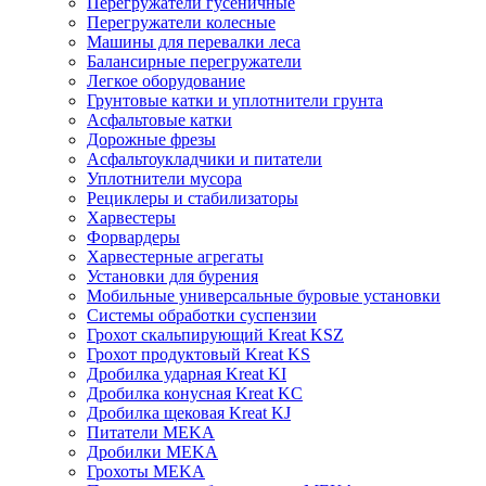
Перегружатели гусеничные
Перегружатели колесные
Машины для перевалки леса
Балансирные перегружатели
Легкое оборудование
Грунтовые катки и уплотнители грунта
Асфальтовые катки
Дорожные фрезы
Асфальтоукладчики и питатели
Уплотнители мусора
Рециклеры и стабилизаторы
Харвестеры
Форвардеры
Харвестерные агрегаты
Установки для бурения
Мобильные универсальные буровые установки
Системы обработки суспензии
Грохот скальпирующий Kreat KSZ
Грохот продуктовый Kreat KS
Дробилка ударная Kreat KI
Дробилка конусная Kreat KC
Дробилка щековая Kreat KJ
Питатели MEKA
Дробилки MEKA
Грохоты MEKA