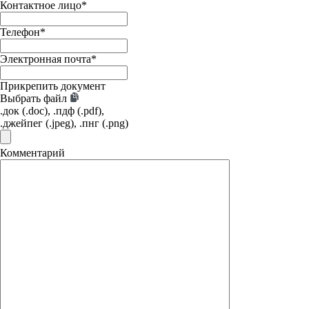
Контактное лицо
*
Телефон
*
Электронная почта
*
Прикрепить документ
Выбрать файл
.док (.doc), .пдф (.pdf),
.джейпег (.jpeg), .пнг (.png)
Комментарий