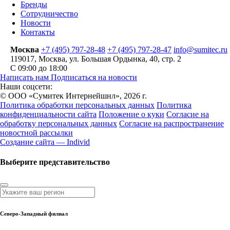
Бренды
Сотрудничество
Новости
Контакты
Москва
+7 (495) 797-28-48
+7 (495) 797-28-47
info@sumitec.ru
119017
,
Москва
,
ул. Большая Ордынка, 40, стр. 2
С 09:00 до 18:00
Написать нам
Подписаться на новости
Наши соцсети:
© ООО «Сумитек Интернейшнл», 2026 г.
Политика обработки персональных данных
Политика
конфиденциальности сайта
Положение о куки
Согласие на
обработку персональных данных
Согласие на распространение
новостной рассылки
Создание сайта — Individ
Выберите представительство
Северо-Западный филиал