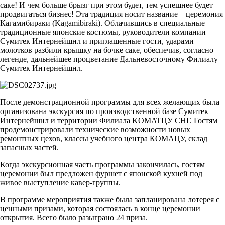
саке! И чем больше брызг при этом будет, тем успешнее будет
продвигаться бизнес! Эта традиция носит название – церемония
Кагамибираки (Kagamibiraki). Облачившись в специальные
традиционные японские костюмы, руководители компании
Сумитек Интернейшнл и приглашенные гости, ударами
молотков разбили крышку на бочке саке, обеспечив, согласно
легенде, дальнейшее процветание Дальневосточному Филиалу
Сумитек Интернейшнл.
После демонстрационной программы для всех желающих была
организована экскурсия по производственной базе Сумитек
Интернейшнл и территории Филиала KOMATЦУ СНГ. Гостям
продемонстрировали технические возможности новых
ремонтных цехов, классы учебного центра КОМАЦУ, склад
запасных частей.
Когда экскурсионная часть программы закончилась, гостям
церемонии был предложен фуршет с японской кухней под
живое выступление кавер-группы.
В программе мероприятия также была запланирована лотерея с
ценными призами, которая состоялась в конце церемонии
открытия. Всего было разыграно 24 приза.