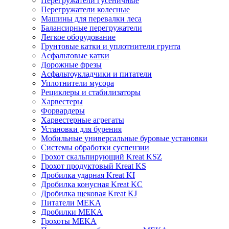
Перегружатели гусеничные
Перегружатели колесные
Машины для перевалки леса
Балансирные перегружатели
Легкое оборудование
Грунтовые катки и уплотнители грунта
Асфальтовые катки
Дорожные фрезы
Асфальтоукладчики и питатели
Уплотнители мусора
Рециклеры и стабилизаторы
Харвестеры
Форвардеры
Харвестерные агрегаты
Установки для бурения
Мобильные универсальные буровые установки
Системы обработки суспензии
Грохот скальпирующий Kreat KSZ
Грохот продуктовый Kreat KS
Дробилка ударная Kreat KI
Дробилка конусная Kreat KC
Дробилка щековая Kreat KJ
Питатели MEKA
Дробилки MEKA
Грохоты MEKA