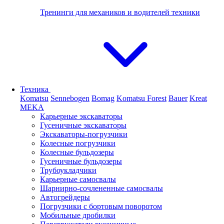
Тренинги для механиков и водителей техники
Техника
Komatsu
Sennebogen
Bomag
Komatsu Forest
Bauer
Kreat
MEKA
Карьерные экскаваторы
Гусеничные экскаваторы
Экскаваторы-погрузчики
Колесные погрузчики
Колесные бульдозеры
Гусеничные бульдозеры
Трубоукладчики
Карьерные самосвалы
Шарнирно-сочлененные cамосвалы
Автогрейдеры
Погрузчики с бортовым поворотом
Мобильные дробилки