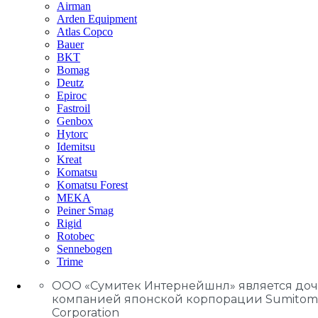
Airman
Arden Equipment
Atlas Сopco
Bauer
BKT
Bomag
Deutz
Epiroc
Fastroil
Genbox
Hytorc
Idemitsu
Kreat
Komatsu
Komatsu Forest
MEKA
Peiner Smag
Rigid
Rotobec
Sennebogen
Trime
ООО «Сумитек Интернейшнл» является до
компанией японской корпорации Sumitom
Corporation