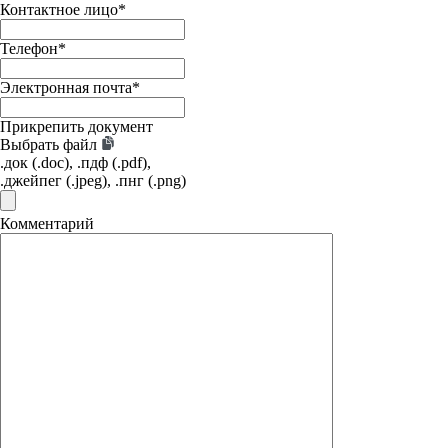
Контактное лицо
*
Телефон
*
Электронная почта
*
Прикрепить документ
Выбрать файл
.док (.doc), .пдф (.pdf),
.джейпег (.jpeg), .пнг (.png)
Комментарий