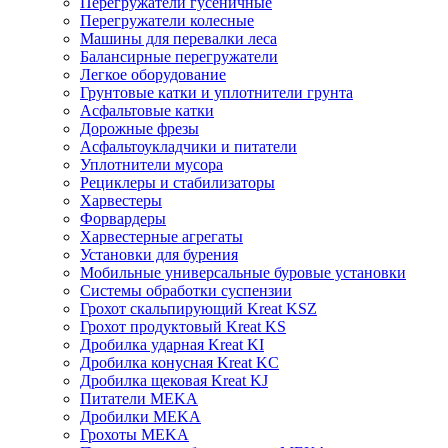
Перегружатели гусеничные
Перегружатели колесные
Машины для перевалки леса
Балансирные перегружатели
Легкое оборудование
Грунтовые катки и уплотнители грунта
Асфальтовые катки
Дорожные фрезы
Асфальтоукладчики и питатели
Уплотнители мусора
Рециклеры и стабилизаторы
Харвестеры
Форвардеры
Харвестерные агрегаты
Установки для бурения
Мобильные универсальные буровые установки
Системы обработки суспензии
Грохот скальпирующий Kreat KSZ
Грохот продуктовый Kreat KS
Дробилка ударная Kreat KI
Дробилка конусная Kreat KC
Дробилка щековая Kreat KJ
Питатели MEKA
Дробилки MEKA
Грохоты MEKA