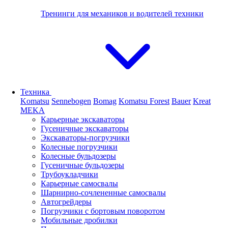
Тренинги для механиков и водителей техники
Техника
Komatsu
Sennebogen
Bomag
Komatsu Forest
Bauer
Kreat
MEKA
Карьерные экскаваторы
Гусеничные экскаваторы
Экскаваторы-погрузчики
Колесные погрузчики
Колесные бульдозеры
Гусеничные бульдозеры
Трубоукладчики
Карьерные самосвалы
Шарнирно-сочлененные cамосвалы
Автогрейдеры
Погрузчики с бортовым поворотом
Мобильные дробилки