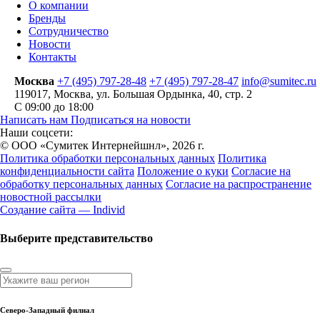
О компании
Бренды
Сотрудничество
Новости
Контакты
Москва
+7 (495) 797-28-48
+7 (495) 797-28-47
info@sumitec.ru
119017
,
Москва
,
ул. Большая Ордынка, 40, стр. 2
С 09:00 до 18:00
Написать нам
Подписаться на новости
Наши соцсети:
© ООО «Сумитек Интернейшнл», 2026 г.
Политика обработки персональных данных
Политика
конфиденциальности сайта
Положение о куки
Согласие на
обработку персональных данных
Согласие на распространение
новостной рассылки
Создание сайта — Individ
Выберите представительство
Северо-Западный филиал