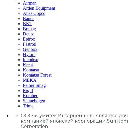
Airman
Arden Equipment
Atlas Сopco
Bauer
BKT
Bomag
Deutz
Epiroc
Fastroil
Genbox
Hytorc
Idemitsu
Kreat
Komatsu
Komatsu Forest
MEKA
Peiner Smag
Rigid
Rotobec
Sennebogen
Trime
ООО «Сумитек Интернейшнл» является до
компанией японской корпорации Sumitom
Corporation