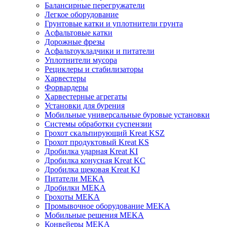
Балансирные перегружатели
Легкое оборудование
Грунтовые катки и уплотнители грунта
Асфальтовые катки
Дорожные фрезы
Асфальтоукладчики и питатели
Уплотнители мусора
Рециклеры и стабилизаторы
Харвестеры
Форвардеры
Харвестерные агрегаты
Установки для бурения
Мобильные универсальные буровые установки
Системы обработки суспензии
Грохот скальпирующий Kreat KSZ
Грохот продуктовый Kreat KS
Дробилка ударная Kreat KI
Дробилка конусная Kreat KC
Дробилка щековая Kreat KJ
Питатели MEKA
Дробилки MEKA
Грохоты MEKA
Промывочное оборудование MEKA
Мобильные решения MEKA
Конвейеры MEKA