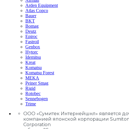
Airman
Arden Equipment
Atlas Сopco
Bauer
BKT
Bomag
Deutz
Epiroc
Fastroil
Genbox
Hytorc
Idemitsu
Kreat
Komatsu
Komatsu Forest
MEKA
Peiner Smag
Rigid
Rotobec
Sennebogen
Trime
ООО «Сумитек Интернейшнл» является д
компанией японской корпорации Sumito
Corporation