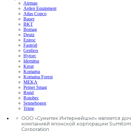
Airman
Arden Equipment
Atlas Сopco
Bauer
BKT
Bomag
Deutz
Epiroc
Fastroil
Genbox
Hytorc
Idemitsu
Kreat
Komatsu
Komatsu Forest
MEKA
Peiner Smag
Rigid
Rotobec
Sennebogen
Trime
ООО «Сумитек Интернейшнл» является до
компанией японской корпорации Sumitom
Corporation