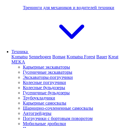
Тренинги для механиков и водителей техники
Техника
Komatsu
Sennebogen
Bomag
Komatsu Forest
Bauer
Kreat
MEKA
Карьерные экскаваторы
Гусеничные экскаваторы
Экскаваторы-погрузчики
Колесные погрузчики
Колесные бульдозеры
Гусеничные бульдозеры
Трубоукладчики
Карьерные самосвалы
Шарнирно-сочлененные cамосвалы
Автогрейдеры
Погрузчики с бортовым поворотом
Мобильные дробилки