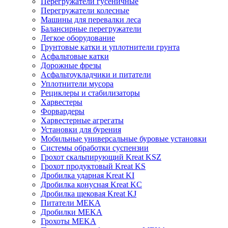
Перегружатели гусеничные
Перегружатели колесные
Машины для перевалки леса
Балансирные перегружатели
Легкое оборудование
Грунтовые катки и уплотнители грунта
Асфальтовые катки
Дорожные фрезы
Асфальтоукладчики и питатели
Уплотнители мусора
Рециклеры и стабилизаторы
Харвестеры
Форвардеры
Харвестерные агрегаты
Установки для бурения
Мобильные универсальные буровые установки
Системы обработки суспензии
Грохот скальпирующий Kreat KSZ
Грохот продуктовый Kreat KS
Дробилка ударная Kreat KI
Дробилка конусная Kreat KC
Дробилка щековая Kreat KJ
Питатели MEKA
Дробилки MEKA
Грохоты MEKA