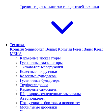
Тренинги для механиков и водителей техники
Техника
Komatsu
Sennebogen
Bomag
Komatsu Forest
Bauer
Kreat
MEKA
Карьерные экскаваторы
Гусеничные экскаваторы
Экскаваторы-погрузчики
Колесные погрузчики
Колесные бульдозеры
Гусеничные бульдозеры
Трубоукладчики
Карьерные самосвалы
Шарнирно-сочлененные cамосвалы
Автогрейдеры
Погрузчики с бортовым поворотом
Мобильные дробилки