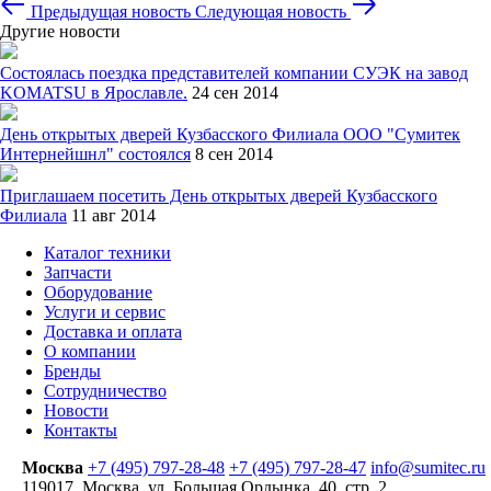
Предыдущая новость
Следующая новость
Другие новости
Состоялась поездка представителей компании СУЭК на завод
KOMATSU в Ярославле.
24 сен 2014
День открытых дверей Кузбасского Филиала ООО "Сумитек
Интернейшнл" состоялся
8 сен 2014
Приглашаем посетить День открытых дверей Кузбасского
Филиала
11 авг 2014
Каталог техники
Запчасти
Оборудование
Услуги и сервис
Доставка и оплата
О компании
Бренды
Сотрудничество
Новости
Контакты
Москва
+7 (495) 797-28-48
+7 (495) 797-28-47
info@sumitec.ru
119017
,
Москва
,
ул. Большая Ордынка, 40, стр. 2