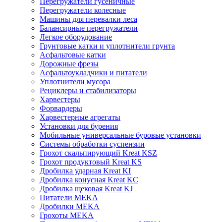
Перегружатели гусеничные
Перегружатели колесные
Машины для перевалки леса
Балансирные перегружатели
Легкое оборудование
Грунтовые катки и уплотнители грунта
Асфальтовые катки
Дорожные фрезы
Асфальтоукладчики и питатели
Уплотнители мусора
Рециклеры и стабилизаторы
Харвестеры
Форвардеры
Харвестерные агрегаты
Установки для бурения
Мобильные универсальные буровые установки
Системы обработки суспензии
Грохот скальпирующий Kreat KSZ
Грохот продуктовый Kreat KS
Дробилка ударная Kreat KI
Дробилка конусная Kreat KC
Дробилка щековая Kreat KJ
Питатели MEKA
Дробилки MEKA
Грохоты MEKA