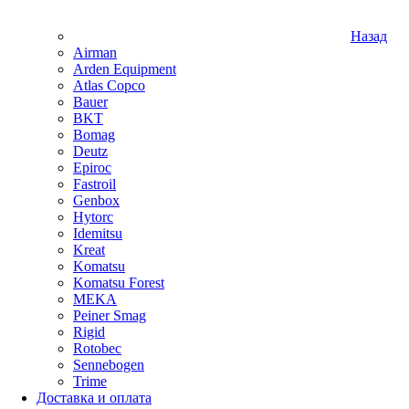
Назад
Airman
Arden Equipment
Atlas Сopco
Bauer
BKT
Bomag
Deutz
Epiroc
Fastroil
Genbox
Hytorc
Idemitsu
Kreat
Komatsu
Komatsu Forest
MEKA
Peiner Smag
Rigid
Rotobec
Sennebogen
Trime
Доставка и оплата