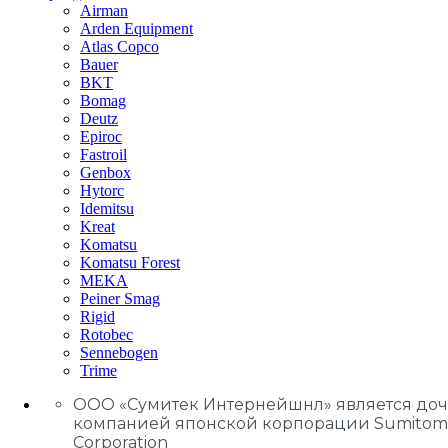
Airman
Arden Equipment
Atlas Сopco
Bauer
BKT
Bomag
Deutz
Epiroc
Fastroil
Genbox
Hytorc
Idemitsu
Kreat
Komatsu
Komatsu Forest
MEKA
Peiner Smag
Rigid
Rotobec
Sennebogen
Trime
ООО «Сумитек Интернейшнл» является до
компанией японской корпорации Sumitom
Corporation