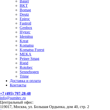
Bauer
BKT
Bomag
Deutz
Epiroc
Fastroil
Genbox
Hytorc
Idemitsu
Kreat
Komatsu
Komatsu Forest
MEKA
Peiner Smag
Rigid
Rotobec
Sennebogen
Trime
Доставка и оплата
Контакты
+7 (495) 797-28-48
info@sumitec.ru
Центральный офис:
119017, Москва, ул. Большая Ордынка, дом 40, стр. 2