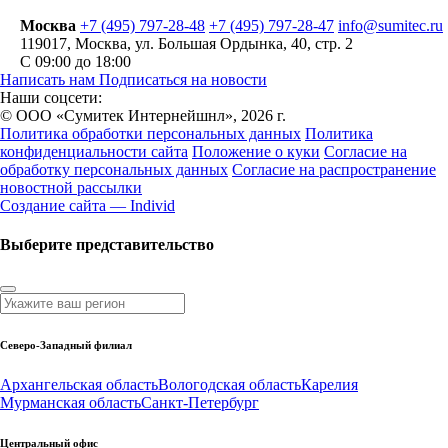
Москва
+7 (495) 797-28-48
+7 (495) 797-28-47
info@sumitec.ru
119017
,
Москва
,
ул. Большая Ордынка, 40, стр. 2
С 09:00 до 18:00
Написать нам
Подписаться на новости
Наши соцсети:
© ООО «Сумитек Интернейшнл», 2026 г.
Политика обработки персональных данных
Политика
конфиденциальности сайта
Положение о куки
Согласие на
обработку персональных данных
Согласие на распространение
новостной рассылки
Создание сайта — Individ
Выберите представительство
Северо-Западный филиал
Архангельская область
Вологодская область
Карелия
Мурманская область
Санкт-Петербург
Центральный офис