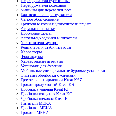
Перегружатели гусеничные
Перегружатели колесные
Машины для перевалки леса
Балансирные перегружатели
Легкое оборудование
Грунтовые катки и уплотнители грунта
Асфальтовые катки
Дорожные фрезы
Асфальтоукладчики и питатели
Уплотнители мусора
Рециклеры и стабилизаторы
Харвестеры
Форвардеры
Харвестерные агрегаты
Установки для бурения
Мобильные универсальные буровые установки
Системы обработки суспензии
Грохот скальпирующий Kreat KSZ
Грохот продуктовый Kreat KS
Дробилка ударная Kreat KI
Дробилка конусная Kreat KC
Дробилка щековая Kreat KJ
Питатели MEKA
Дробилки MEKA
Грохоты MEKA