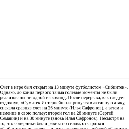
Счет в игре был открыт на 13 минуте футболистом «Сибинтек».
Однако, до конца первого тайма голевые моменты не были
реализованы ни одной из команд. После перерыва, как следует
отдохнув, «Сумитек Интернейшнл» ринулся в активную атаку,
сначала сравняв счет на 26 минуте (Илья Сафронов), а затем и
изменив в свою пользу: второй гол на 28 минуте (Сергей
Семакин) и на 30 минуте (вновь Илья Сафронов). Несмотря на
то, что соперники были равны по силам, отыграться
«Сибинтеку» не удалось, и игра завершилась победой «Сумитек