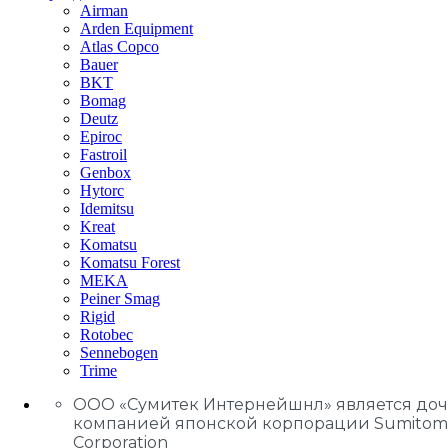
Airman
Arden Equipment
Atlas Сopco
Bauer
BKT
Bomag
Deutz
Epiroc
Fastroil
Genbox
Hytorc
Idemitsu
Kreat
Komatsu
Komatsu Forest
MEKA
Peiner Smag
Rigid
Rotobec
Sennebogen
Trime
ООО «Сумитек Интернейшнл» является до
компанией японской корпорации Sumitom
Corporation