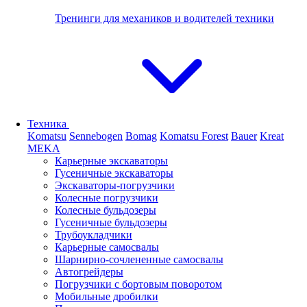
Тренинги для механиков и водителей техники
Техника
Komatsu
Sennebogen
Bomag
Komatsu Forest
Bauer
Kreat
MEKA
Карьерные экскаваторы
Гусеничные экскаваторы
Экскаваторы-погрузчики
Колесные погрузчики
Колесные бульдозеры
Гусеничные бульдозеры
Трубоукладчики
Карьерные самосвалы
Шарнирно-сочлененные cамосвалы
Автогрейдеры
Погрузчики с бортовым поворотом
Мобильные дробилки