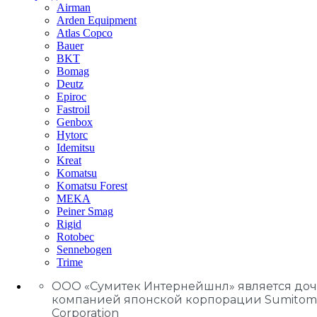
Airman
Arden Equipment
Atlas Сopco
Bauer
BKT
Bomag
Deutz
Epiroc
Fastroil
Genbox
Hytorc
Idemitsu
Kreat
Komatsu
Komatsu Forest
MEKA
Peiner Smag
Rigid
Rotobec
Sennebogen
Trime
ООО «Сумитек Интернейшнл» является до
компанией японской корпорации Sumitom
Corporation