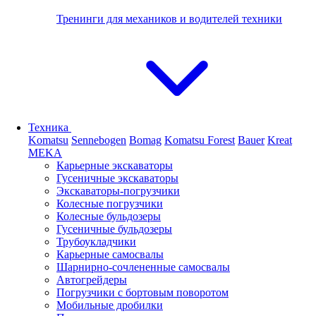
Тренинги для механиков и водителей техники
Техника
Komatsu
Sennebogen
Bomag
Komatsu Forest
Bauer
Kreat
MEKA
Карьерные экскаваторы
Гусеничные экскаваторы
Экскаваторы-погрузчики
Колесные погрузчики
Колесные бульдозеры
Гусеничные бульдозеры
Трубоукладчики
Карьерные самосвалы
Шарнирно-сочлененные cамосвалы
Автогрейдеры
Погрузчики с бортовым поворотом
Мобильные дробилки