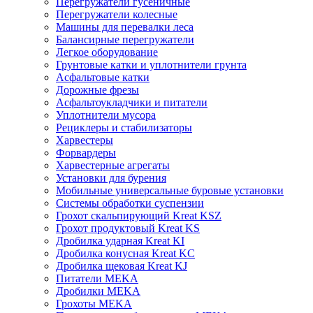
Перегружатели гусеничные
Перегружатели колесные
Машины для перевалки леса
Балансирные перегружатели
Легкое оборудование
Грунтовые катки и уплотнители грунта
Асфальтовые катки
Дорожные фрезы
Асфальтоукладчики и питатели
Уплотнители мусора
Рециклеры и стабилизаторы
Харвестеры
Форвардеры
Харвестерные агрегаты
Установки для бурения
Мобильные универсальные буровые установки
Системы обработки суспензии
Грохот скальпирующий Kreat KSZ
Грохот продуктовый Kreat KS
Дробилка ударная Kreat KI
Дробилка конусная Kreat KC
Дробилка щековая Kreat KJ
Питатели MEKA
Дробилки MEKA
Грохоты MEKA