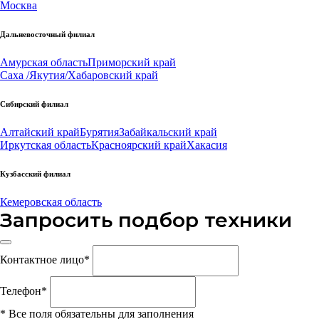
Москва
Дальневосточный филиал
Амурская область
Приморский край
Саха /Якутия/
Хабаровский край
Сибирский филиал
Алтайский край
Бурятия
Забайкальский край
Иркутская область
Красноярский край
Хакасия
Кузбасский филиал
Кемеровская область
Запросить подбор техники
Контактное лицо
*
Телефон
*
*
Все поля обязательны для заполнения