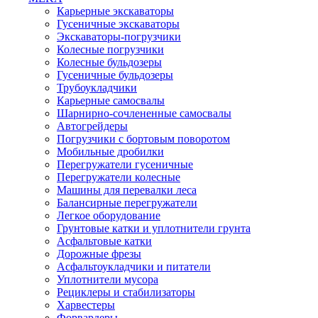
Карьерные экскаваторы
Гусеничные экскаваторы
Экскаваторы-погрузчики
Колесные погрузчики
Колесные бульдозеры
Гусеничные бульдозеры
Трубоукладчики
Карьерные самосвалы
Шарнирно-сочлененные cамосвалы
Автогрейдеры
Погрузчики с бортовым поворотом
Мобильные дробилки
Перегружатели гусеничные
Перегружатели колесные
Машины для перевалки леса
Балансирные перегружатели
Легкое оборудование
Грунтовые катки и уплотнители грунта
Асфальтовые катки
Дорожные фрезы
Асфальтоукладчики и питатели
Уплотнители мусора
Рециклеры и стабилизаторы
Харвестеры
Форвардеры