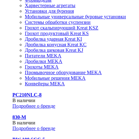
Харвестерные агрегаты
Установки для бурения
Мобильные универсальные буровые установки
Системы обработки суспензии
Грохот скальпирующий Kreat KSZ
Грохот продуктовый Kreat KS
Дробилка ударная Kreat KI
Дробилка конусная Kreat KC
Дробилка щековая Kreat KJ
Питатели MEKA
Дробилки MEKA
Грохоты MEKA
Промывочное оборудование MEKA
Мобильные решения MEKA
Конвейеры MEKA
PC210NLC-8
В наличии
Подробнее о бренде
830-М
В наличии
Подробнее о бренде