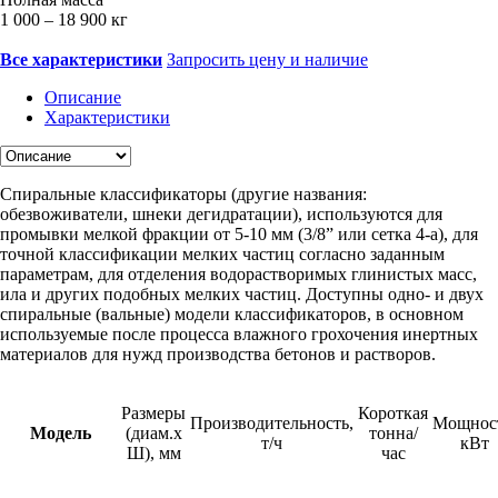
1 000 – 18 900 кг
Все характеристики
Запросить цену и наличие
Описание
Характеристики
Спиральные классификаторы (другие названия:
обезвоживатели, шнеки дегидратации), используются для
промывки мелкой фракции от 5-10 мм (3/8” или сетка 4-а), для
точной классификации мелких частиц согласно заданным
параметрам, для отделения водорастворимых глинистых масс,
ила и других подобных мелких частиц. Доступны одно- и двух
спиральные (вальные) модели классификаторов, в основном
используемые после процесса влажного грохочения инертных
материалов для нужд производства бетонов и растворов.
Размеры
Короткая
Производительность,
Мощнос
Модель
(диам.х
тонна/
т/ч
кВт
Ш), мм
час