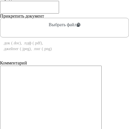
Прикрепить документ
Выбрать файл
.док (.doc), .пдф (.pdf),
.джейпег (.jpeg), .пнг (.png)
Комментарий