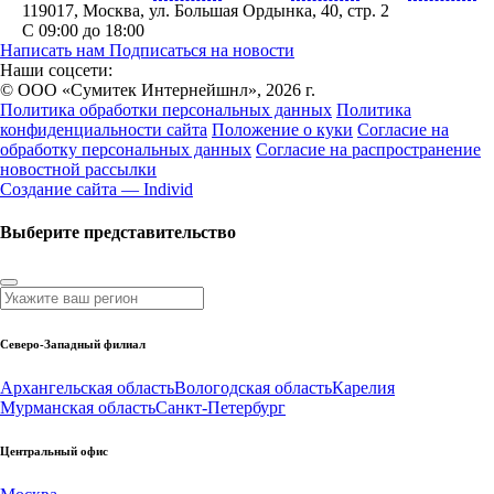
119017
,
Москва
,
ул. Большая Ордынка, 40, стр. 2
С 09:00 до 18:00
Написать нам
Подписаться на новости
Наши соцсети:
© ООО «Сумитек Интернейшнл», 2026 г.
Политика обработки персональных данных
Политика
конфиденциальности сайта
Положение о куки
Согласие на
обработку персональных данных
Согласие на распространение
новостной рассылки
Создание сайта — Individ
Выберите представительство
Северо-Западный филиал
Архангельская область
Вологодская область
Карелия
Мурманская область
Санкт-Петербург
Центральный офис