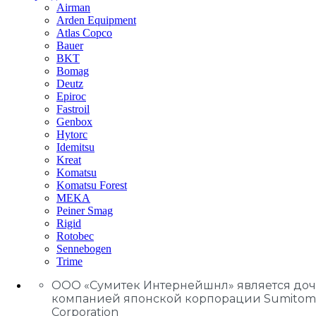
Airman
Arden Equipment
Atlas Сopco
Bauer
BKT
Bomag
Deutz
Epiroc
Fastroil
Genbox
Hytorc
Idemitsu
Kreat
Komatsu
Komatsu Forest
MEKA
Peiner Smag
Rigid
Rotobec
Sennebogen
Trime
ООО «Сумитек Интернейшнл» является до
компанией японской корпорации Sumitom
Corporation