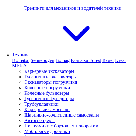
Тренинги для механиков и водителей техники
Техника
Komatsu
Sennebogen
Bomag
Komatsu Forest
Bauer
Kreat
MEKA
Карьерные экскаваторы
Гусеничные экскаваторы
Экскаваторы-погрузчики
Колесные погрузчики
Колесные бульдозеры
Гусеничные бульдозеры
Трубоукладчики
Карьерные самосвалы
Шарнирно-сочлененные cамосвалы
Автогрейдеры
Погрузчики с бортовым поворотом
Мобильные дробилки