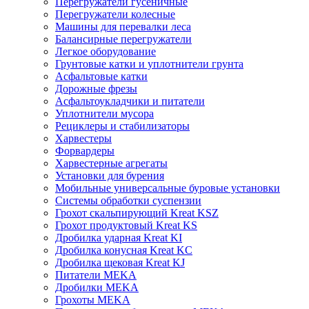
Перегружатели гусеничные
Перегружатели колесные
Машины для перевалки леса
Балансирные перегружатели
Легкое оборудование
Грунтовые катки и уплотнители грунта
Асфальтовые катки
Дорожные фрезы
Асфальтоукладчики и питатели
Уплотнители мусора
Рециклеры и стабилизаторы
Харвестеры
Форвардеры
Харвестерные агрегаты
Установки для бурения
Мобильные универсальные буровые установки
Системы обработки суспензии
Грохот скальпирующий Kreat KSZ
Грохот продуктовый Kreat KS
Дробилка ударная Kreat KI
Дробилка конусная Kreat KC
Дробилка щековая Kreat KJ
Питатели MEKA
Дробилки MEKA
Грохоты MEKA