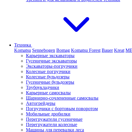
Техника
Komatsu
Sennebogen
Bomag
Komatsu Forest
Bauer
Kreat
M
Карьерные экскаваторы
Гусеничные экскаваторы
Экскаваторы-погрузчики
Колесные погрузчики
Колесные бульдозеры
Гусеничные бульдозеры
Трубоукладчики
Карьерные самосвалы
Шарнирно-сочлененные cамосвалы
Автогрейдеры
Погрузчики с бортовым поворотом
Мобильные дробилки
Перегружатели гусеничные
Перегружатели колесные
Машины для перевалки леса