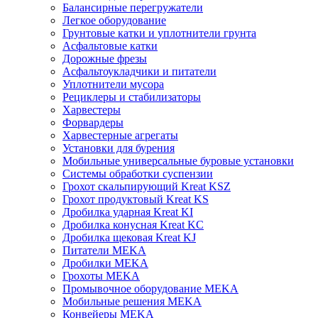
Балансирные перегружатели
Легкое оборудование
Грунтовые катки и уплотнители грунта
Асфальтовые катки
Дорожные фрезы
Асфальтоукладчики и питатели
Уплотнители мусора
Рециклеры и стабилизаторы
Харвестеры
Форвардеры
Харвестерные агрегаты
Установки для бурения
Мобильные универсальные буровые установки
Системы обработки суспензии
Грохот скальпирующий Kreat KSZ
Грохот продуктовый Kreat KS
Дробилка ударная Kreat KI
Дробилка конусная Kreat KC
Дробилка щековая Kreat KJ
Питатели MEKA
Дробилки MEKA
Грохоты MEKA
Промывочное оборудование MEKA
Мобильные решения MEKA
Конвейеры MEKA