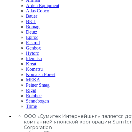
Airman
Arden Equipment
Atlas Сopco
Bauer
BKT
Bomag
Deutz
Epiroc
Fastroil
Genbox
Hytorc
Idemitsu
Kreat
Komatsu
Komatsu Forest
MEKA
Peiner Smag
Rigid
Rotobec
Sennebogen
Trime
ООО «Сумитек Интернейшнл» является д
компанией японской корпорации Sumito
Corporation