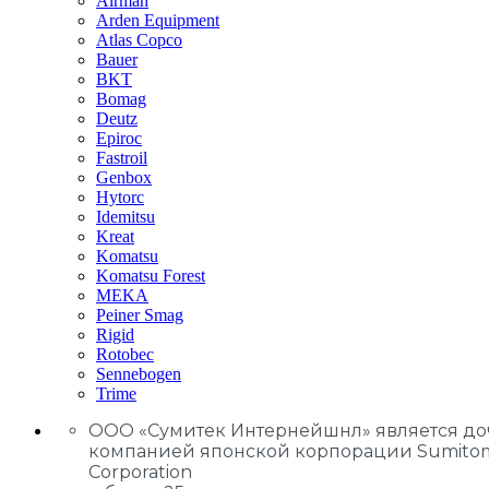
Airman
Arden Equipment
Atlas Сopco
Bauer
BKT
Bomag
Deutz
Epiroc
Fastroil
Genbox
Hytorc
Idemitsu
Kreat
Komatsu
Komatsu Forest
MEKA
Peiner Smag
Rigid
Rotobec
Sennebogen
Trime
ООО «Сумитек Интернейшнл» является д
компанией японской корпорации Sumito
Corporation