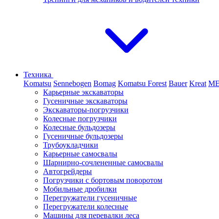
Техника
Komatsu
Sennebogen
Bomag
Komatsu Forest
Bauer
Kreat
M
Карьерные экскаваторы
Гусеничные экскаваторы
Экскаваторы-погрузчики
Колесные погрузчики
Колесные бульдозеры
Гусеничные бульдозеры
Трубоукладчики
Карьерные самосвалы
Шарнирно-сочлененные cамосвалы
Автогрейдеры
Погрузчики с бортовым поворотом
Мобильные дробилки
Перегружатели гусеничные
Перегружатели колесные
Машины для перевалки леса