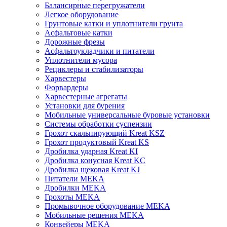
Балансирные перегружатели
Легкое оборудование
Грунтовые катки и уплотнители грунта
Асфальтовые катки
Дорожные фрезы
Асфальтоукладчики и питатели
Уплотнители мусора
Рециклеры и стабилизаторы
Харвестеры
Форвардеры
Харвестерные агрегаты
Установки для бурения
Мобильные универсальные буровые установки
Системы обработки суспензии
Грохот скальпирующий Kreat KSZ
Грохот продуктовый Kreat KS
Дробилка ударная Kreat KI
Дробилка конусная Kreat KC
Дробилка щековая Kreat KJ
Питатели MEKA
Дробилки MEKA
Грохоты MEKA
Промывочное оборудование MEKA
Мобильные решения MEKA
Конвейеры MEKA